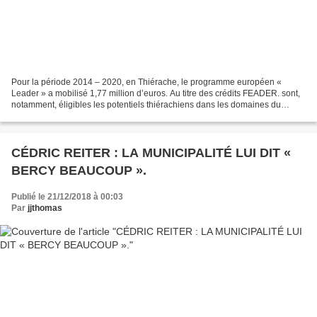
Pour la période 2014 – 2020, en Thiérache, le programme européen «
Leader » a mobilisé 1,77 million d’euros. Au titre des crédits FEADER. sont,
notamment, éligibles les potentiels thiérachiens dans les domaines du
tourisme et de la culture. A Hirson,...
CÉDRIC REITER : LA MUNICIPALITÉ LUI DIT «
BERCY BEAUCOUP ».
Publié le 21/12/2018 à 00:03
Par
jjthomas