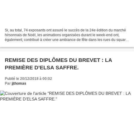
Si, au total, 74 exposants ont assuré le succès de la 24e édition du marché
hirsonnais de Noël, les animations organisées durant le week-end ont,
également, contribué à créer une ambiance de fête dans les rues du square
Jean Zay. Si le Père Noël fut sans...
REMISE DES DIPLÔMES DU BREVET : LA
PREMIÈRE D’ELSA SAFFRE.
Publié le 20/12/2018 à 00:02
Par
jjthomas