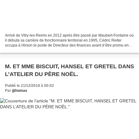
Arrivé de Vitry-les-Reims en 2012 après être passé par Maubert-Fontaine où
il débuta sa carrière de fonctionnaire territorial en 1995, Cédric Reiter
occupa à Hirson le poste de Directeur des finances avant d’être promu en
avril 2013 Directeur Général...
M. ET MME BISCUIT, HANSEL ET GRETEL DANS
L’ATELIER DU PÈRE NOËL.
Publié le 21/12/2018 à 00:02
Par
jjthomas